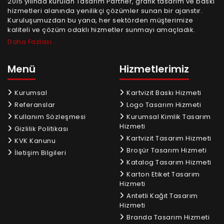
2015 yılında kurulan Tasarım Partner, grafik tasarım ve baskı
hizmetleri alanında yenilikçi çözümler sunan bir ajanstır.
Kuruluşumuzdan bu yana, her sektörden müşterimize
kaliteli ve çözüm odaklı hizmetler sunmayı amaçladık.
Daha Fazlası...
Menü
Hizmetlerimiz
Kurumsal
Kartvizit Baskı Hizmeti
Referanslar
Logo Tasarım Hizmeti
Kullanım Sözleşmesi
Kurumsal Kimlik Tasarım
Hizmeti
Gizlilik Politikası
Kartvizit Tasarım Hizmeti
KVK Kanunu
Broşür Tasarım Hizmeti
İletişim Bilgileri
Katalog Tasarım Hizmeti
Karton Etiket Tasarım
Hizmeti
Antetli Kağıt Tasarım
Hizmeti
Branda Tasarım Hizmeti