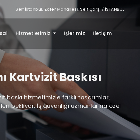
Self İstanbul, Zafer Mahallesi, Self Çarşı / İSTANBUL
sal
Hizmetlerimiz
İşlerimiz
İletişim
ı Kartvizit Baskısı
it baskı hizmetimizle farklı tasarımlar,
zleri bekliyor. İş güvenliği uzmanlarına özel