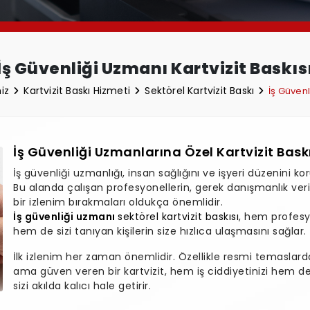
İş Güvenliği Uzmanı Kartvizit Baskıs
miz
Kartvizit Baskı Hizmeti
Sektörel Kartvizit Baskı
İş Güvenl
İş Güvenliği Uzmanlarına Özel Kartvizit Bask
İş güvenliği uzmanlığı, insan sağlığını ve işyeri düzenini k
Bu alanda çalışan profesyonellerin, gerek danışmanlık ver
bir izlenim bırakmaları oldukça önemlidir.
İş güvenliği uzmanı
sektörel kartvizit baskısı
, hem profesy
hem de sizi tanıyan kişilerin size hızlıca ulaşmasını sağlar.
İlk izlenim her zaman önemlidir. Özellikle resmi temaslar
ama güven veren bir kartvizit, hem iş ciddiyetinizi hem de u
sizi akılda kalıcı hale getirir.