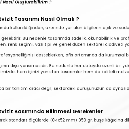
i Nasıl Oluşturabilirim ?
vizit Tasarımı Nasıl Olmalı ?
da kullanıldığından, üzerinde yer alan bilgilerin açık ve sade
et gerektirir. Bu nedenle tasarımda sadelik, okunabilirlik ve pr
ken, renk seçimi, yazı tipi ve genel düzen sektörel ciddiyeti ya
profesyonelliğinizi desteklerken, ofis ortamında da kurumsal b
ışının dışa yansımasıdır. Bu nedenle her detayda özenli bir yak
mizde, hem işinizi yansıtan tasarımlar hem de kaliteli malz
zca bir tanıtım aracı değil; sektördeki duruşunuzun da aynas
tvizit Basımında Bilinmesi Gerekenler
larak standart ölçülerde (84x52 mm) 350 gr. kuşe kâğıdına dil