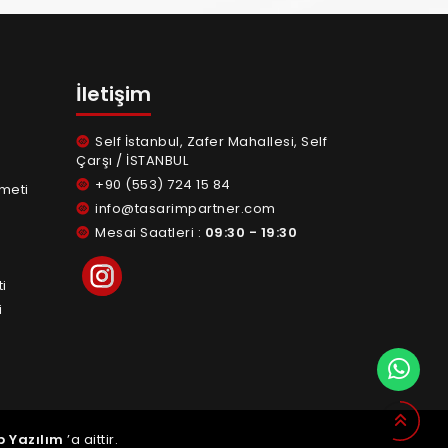
İletişim
Self İstanbul, Zafer Mahallesi, Self
Çarşı / İSTANBUL
+90 (553) 724 15 84
meti
info@tasarimpartner.com
Mesai Saatleri :
09:30 - 19:30
i
i
 Yazılım
’a aittir.