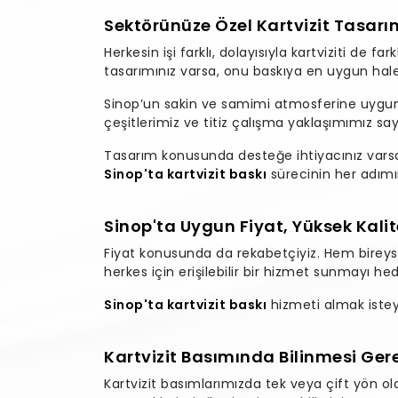
Sektörünüze Özel Kartvizit Tasar
Herkesin işi farklı, dolayısıyla kartviziti de fa
tasarımınız varsa, onu baskıya en uygun hale
Sinop’un sakin ve samimi atmosferine uygun, 
çeşitlerimiz ve titiz çalışma yaklaşımımız sayes
Tasarım konusunda desteğe ihtiyacınız varsa, 
Sinop'ta kartvizit baskı
sürecinin her adımı
Sinop'ta Uygun Fiyat, Yüksek Kalit
Fiyat konusunda da rekabetçiyiz. Hem bireys
herkes için erişilebilir bir hizmet sunmayı hed
Sinop'ta kartvizit baskı
hizmeti almak iste
Kartvizit Basımında Bilinmesi Ger
Kartvizit basımlarımızda tek veya çift yön o