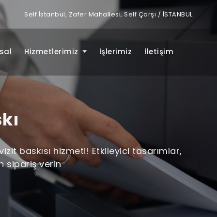
Self İstanbul, Zafer Mahallesi, Self Çarşı / İSTANBUL
sal
Hizmetlerimiz
İşlerimiz
İletişim
skı
izit baskısı hizmeti! Etkileyici tasarımlar,
n sipariş verin