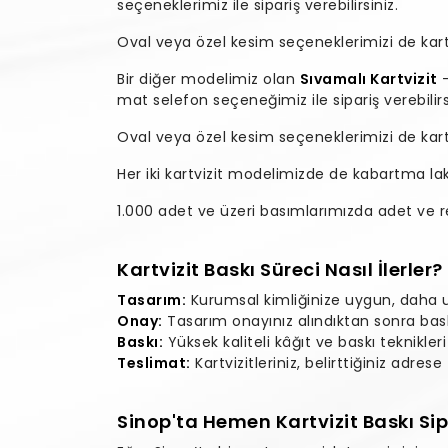
seçeneklerimiz ile sipariş verebilirsiniz.
Oval veya özel kesim seçeneklerimizi de kartvi
Bir diğer modelimiz olan
Sıvamalı Kartvizit
mat selefon seçeneğimiz ile sipariş verebilirs
Oval veya özel kesim seçeneklerimizi de kartvi
Her iki kartvizit modelimizde de kabartma l
1.000 adet ve üzeri basımlarımızda adet ve ren
Kartvizit Baskı Süreci Nasıl İlerler?
Tasarım:
Kurumsal kimliğinize uygun, daha ula
Onay:
Tasarım onayınız alındıktan sonra baskı
Baskı:
Yüksek kaliteli kâğıt ve baskı teknikleri
Teslimat:
Kartvizitleriniz, belirttiğiniz adres
Sinop'ta Hemen Kartvizit Baskı Sip