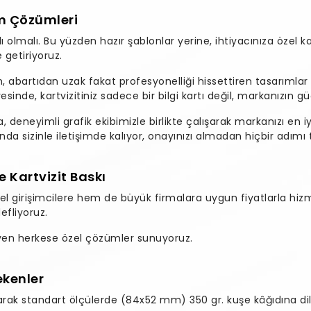
ım Çözümleri
rklı olmalı. Bu yüzden hazır şablonlar yerine, ihtiyacınıza özel k
 getiriyoruz.
abartıdan uzak fakat profesyonelliği hissettiren tasarımlar 
inde, kartvizitiniz sadece bir bilgi kartı değil, markanızın güçl
deneyimli grafik ekibimizle birlikte çalışarak markanızı en iy
nda sizinle iletişimde kalıyor, onayınızı almadan hiçbir adı
e Kartvizit Baskı
el girişimcilere hem de büyük firmalara uygun fiyatlarla hi
efliyoruz.
yen herkese özel çözümler sunuyoruz.
ekenler
larak standart ölçülerde (84x52 mm) 350 gr. kuşe kâğıdına dil