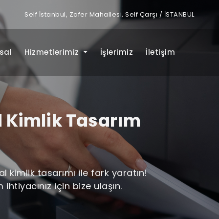
Self İstanbul, Zafer Mahallesi, Self Çarşı / İSTANBUL
sal
Hizmetlerimiz
İşlerimiz
İletişim
 Kimlik Tasarım
kimlik tasarımı ile fark yaratın!
htiyacınız için bize ulaşın.