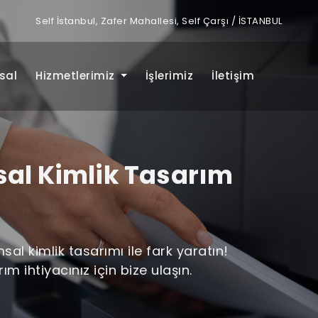
Self İstanbul, Zafer Mahallesi, Self Çarşı / İSTANBUL
sal
Hizmetlerimiz
İşlerimiz
İletişim
l Kimlik Tasarım
 kimlik tasarımı ile fark yaratın!
 ihtiyacınız için bize ulaşın.