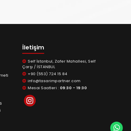
İletişim
Self İstanbul, Zafer Mahallesi, Self
Çarşı / İSTANBUL
+90 (553) 724 15 84
meti
info@tasarimpartner.com
Mesai Saatleri :
09:30 - 19:30
i
i