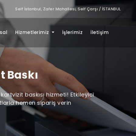
Self İstanbul, Zafer Mahallesi, Self Çarşı / İSTANBUL
sal
Hizmetlerimiz
İşlerimiz
İletişim
t Baskı
artvizit baskısı hizmeti! Etkileyici
atlarla hemen sipariş verin