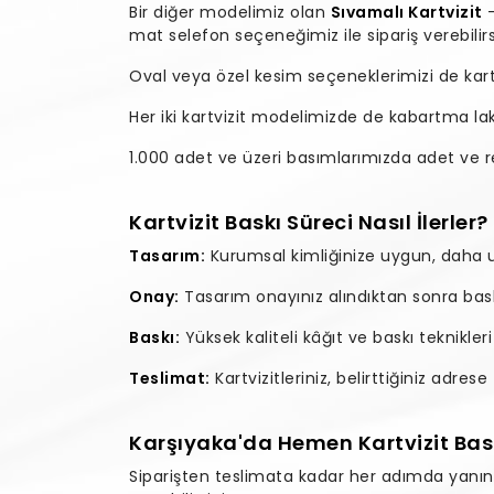
Bir diğer modelimiz olan
Sıvamalı Kartvizit
mat selefon seçeneğimiz ile sipariş verebilirs
Oval veya özel kesim seçeneklerimizi de kartvi
Her iki kartvizit modelimizde de kabartma l
1.000 adet ve üzeri basımlarımızda adet ve ren
Kartvizit Baskı Süreci Nasıl İlerler?
Tasarım:
Kurumsal kimliğinize uygun, daha ula
Onay:
Tasarım onayınız alındıktan sonra baskı
Baskı:
Yüksek kaliteli kâğıt ve baskı teknikleri
Teslimat:
Kartvizitleriniz, belirttiğiniz adres
Karşıyaka'da Hemen Kartvizit Bask
Siparişten teslimata kadar her adımda yanını