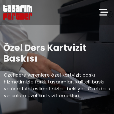
Özel Ders Kartvizit
Baskısı
Özel ders verenlere özel kartvizit baskı
hizmetimizle farklı tasarımlar, kaliteli baskı
ve ücretsiz teslimat sizleri bekliyor. Özel ders
verenlere özel kartvizit örnekleri.