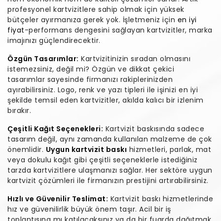
profesyonel kartvizitlere sahip olmak için yüksek
bütçeler ayırmanıza gerek yok. İşletmeniz için
en iyi
fiyat
-performans dengesini sağlayan kartvizitler, marka
imajınızı güçlendirecektir.
Özgün Tasarımlar:
Kartvizitinizin sıradan olmasını
istemezsiniz, değil mi? Özgün ve dikkat çekici
tasarımlar sayesinde firmanızı rakiplerinizden
ayırabilirsiniz. Logo, renk ve yazı tipleri ile işinizi en iyi
şekilde temsil eden kartvizitler, akılda kalıcı bir izlenim
bırakır.
Çeşitli Kağıt Seçenekleri:
Kartvizit baskısında sadece
tasarım değil, aynı zamanda kullanılan malzeme de çok
önemlidir.
Uygun kartvizit baskı
hizmetleri, parlak, mat
veya dokulu kağıt gibi çeşitli seçeneklerle istediğiniz
tarzda kartvizitlere ulaşmanızı sağlar. Her sektöre uygun
kartvizit çözümleri ile firmanızın prestijini artırabilirsiniz.
Hızlı ve Güvenilir Teslimat:
Kartvizit baskı hizmetlerinde
hız ve güvenilirlik büyük önem taşır. Acil bir iş
toplantısına mı katılacaksınız ya da bir fuarda dağıtmak