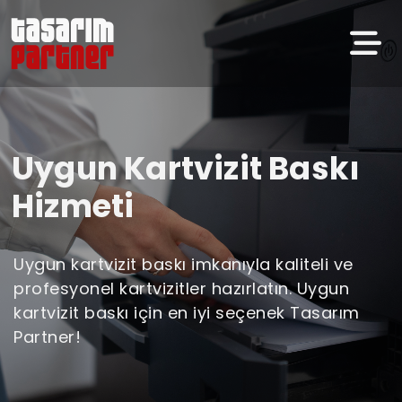
Uygun Kartvizit Baskı
Hizmeti
Uygun kartvizit baskı imkanıyla kaliteli ve
profesyonel kartvizitler hazırlatın. Uygun
kartvizit baskı için en iyi seçenek Tasarım
Partner!